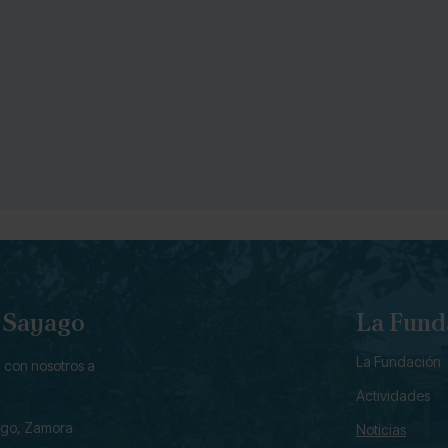
e Sayago
La Fund
La Fundación
 con nosotros a
Actividades
ago, Zamora
Noticias