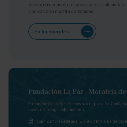
Varela, un encuentro especial que fortaleció los
vínculos con nuestra comunidad.
Ficha completa
Fundación La Paz | Moraleja d
En Fundación La Paz estamos a tu disposición. Contacta
través de los siguientes métodos:
Carr. Zamora Ledesma, 8, 49177 Moraleja de Say