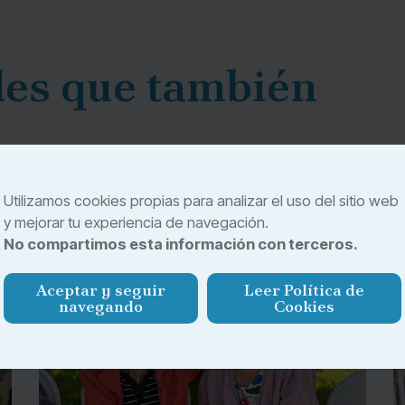
des que también
actividades pensadas para fomentar la convivencia, la
Utilizamos cookies propias para analizar el uso del sitio web
es. Descubre otras propuestas que forman parte de
y mejorar tu experiencia de navegación.
No compartimos esta información con terceros.
Aceptar y seguir
Leer Política de
navegando
Cookies