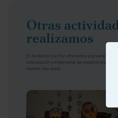
Otras activida
realizamos
En Fundación La Paz ofrecemos una variedad de 
estimulación y el bienestar de nuestros resident
nuestra vida diaria.