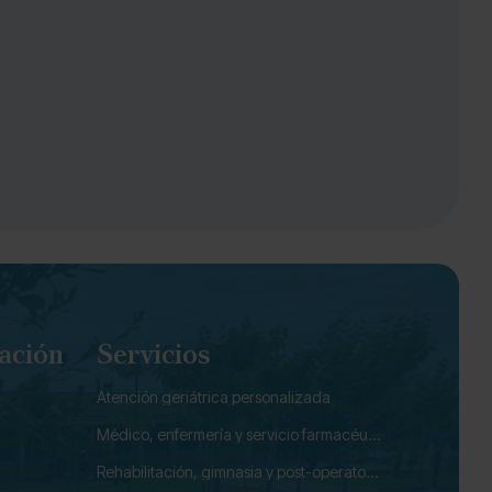
ación
Servicios
Atención geriátrica personalizada
Médico, enfermería y servicio farmacéutico
Rehabilitación, gimnasia y post-operatorio