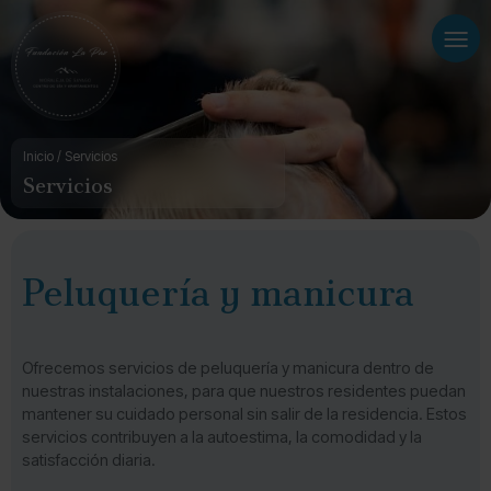
ATENCIÓN GERIÁTRICA PERSONALIZADA
APARTAMENTOS
AVISO LEGAL
MÉDICO, ENFERMERÍA Y SERVICIO FARMACÉUTICO
UNIDAD DE CONVIVENCIA
POLÍTICA DE PRIVACIDAD
Inicio
/
Servicios
Servicios
REHABILITACIÓN, GIMNASIA Y POST-OPERATORIO
CENTRO DE DÍA
PERFIL DEL CONTRATANTE
CONSULTA DE PODOLOGÍA
COMEDOR
POLÍTICA DE COOKIES
Peluquería y manicura
PELUQUERÍA Y MANICURA
JARDINES
ACCESIBILIDAD
TERAPIA OCUPACIONAL
Ofrecemos servicios de peluquería y manicura dentro de
nuestras instalaciones, para que nuestros residentes puedan
mantener su cuidado personal sin salir de la residencia. Estos
servicios contribuyen a la autoestima, la comodidad y la
satisfacción diaria.