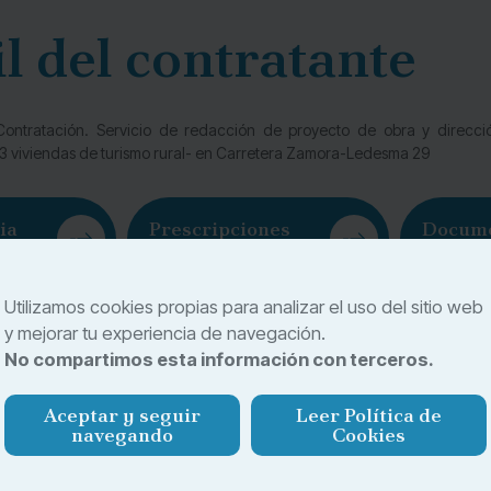
il del contratante
ontratación. Servicio de redacción de proyecto de obra y direcci
3 viviendas de turismo rural- en Carretera Zamora-Ledesma 29
ia
Prescripciones
Docum
técnicas
descrip
Utilizamos cookies propias para analizar el uso del sitio web
y mejorar tu experiencia de navegación.
No compartimos esta información con terceros.
Aceptar y seguir
Leer Política de
navegando
Cookies
e Sayago
La Fund