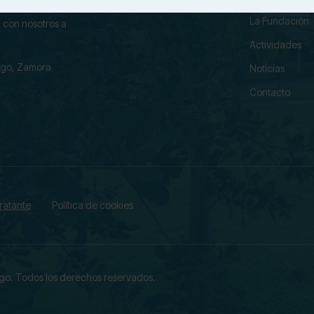
La Fundación
 con nosotros a
Actividades
ago, Zamora
Noticias
Contacto
tratante
Política de cookies
ago.
Todos los derechos reservados.