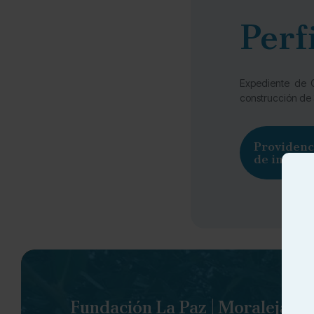
Perf
Expediente de C
construcción de 
Providenc
de inicio
Fundación La Paz | Moraleja d