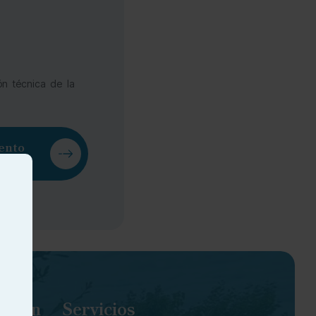
ón técnica de la
ento
tivo
ación
Servicios