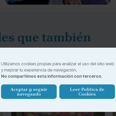
des que también
Utilizamos cookies propias para analizar el uso del sitio web
actividades pensadas para fomentar la convivencia, la
y mejorar tu experiencia de navegación.
es. Descubre otras propuestas que forman parte de
No compartimos esta información con terceros.
Aceptar y seguir
Leer Política de
navegando
Cookies