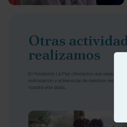
Otras activida
realizamos
En Fundación La Paz ofrecemos una variedad de 
estimulación y el bienestar de nuestros resident
nuestra vida diaria.