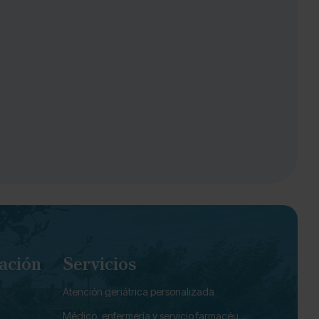
ación
Servicios
Atención geriátrica personalizada
Médico, enfermería y servicio farmacéutico