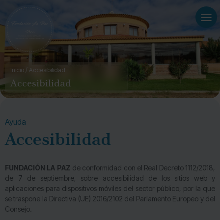
ATENCIÓN GERIÁTRICA PERSONALIZADA
APARTAMENTOS
AVISO LEGAL
MÉDICO, ENFERMERÍA Y SERVICIO FARMACÉUTICO
UNIDAD DE CONVIVENCIA
POLÍTICA DE PRIVACIDAD
Inicio
/
Accesibilidad
Accesibilidad
REHABILITACIÓN, GIMNASIA Y POST-OPERATORIO
CENTRO DE DÍA
PERFIL DEL CONTRATANTE
CONSULTA DE PODOLOGÍA
COMEDOR
POLÍTICA DE COOKIES
Ayuda
Accesibilidad
PELUQUERÍA Y MANICURA
JARDINES
ACCESIBILIDAD
TERAPIA OCUPACIONAL
FUNDACIÓN LA PAZ
de conformidad con el Real Decreto 1112/2018,
de 7 de septiembre, sobre accesibilidad de los sitios web y
aplicaciones para dispositivos móviles del sector público, por la que
se traspone la Directiva (UE) 2016/2102 del Parlamento Europeo y del
Consejo.