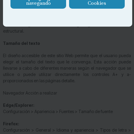
navegando
Cookies
El
diseño visual
se ha realizado bajo la recomendación del W3C.
sobre las Hojas de Estilo en Cascada, Nivel 3 (CSS3). Si el navegador
o dispositivo de navegación no soporta hojas de estilo, el contenido
de la web sigue siendo totalmente legible gracias a su marcado
estructural.
Tamaño del texto
El diseño accesible de este sitio Web permite que el usuario pueda
elegir el tamaño del texto que le convenga. Esta acción puede
llevarse a cabo de diferentes maneras según el navegador que se
utilice o puede utilizar directamente los controles A+ y a-
proporcionados en las páginas detalle.
Navegador Acción a realizar
Edge/Explorer:
Configuración > Apariencia > Fuentes > Tamaño de fuente
Firefox:
Configuración > General > Idioma y apariencia > Tipos de letra >