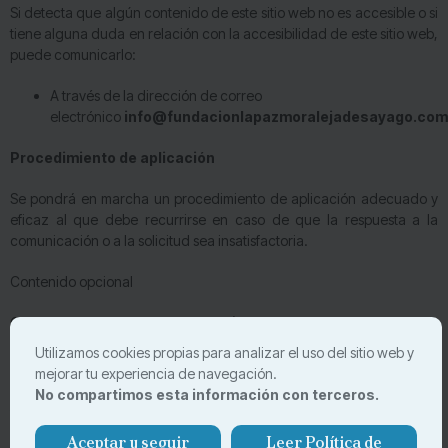
Si detecta que algún contenido de este sitio web no es accesible o si
tiene alguna duda en relación con la accesibilidad de este sitio web,
puede comunicarlo:
A través de la dirección de correo
electrónico
info@fundacionlapazmoralejadesayago.com
Procedimiento de aplicación
Se pondrá en marcha un procedimiento de aplicación adecuado y
eficaz al que debe recurrirse en caso de que la respuesta a la
comunicación o a la solicitud sea insatisfactoria.
Contenido opcional
Cumplimiento del nivel AA (doble-A) en las Pautas de Accesibilidad,
recomendadas del W3C.
Utilizamos cookies propias para analizar el uso del sitio web y
mejorar tu experiencia de navegación.
Todas las páginas de este sitio web cumplen con las
Pautas de
No compartimos esta información con terceros.
Accesibilidad
o Principios Generales de Diseño Accesible
establecidas del W3C.
Aceptar y seguir
Leer Política de