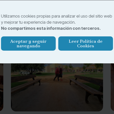
dación La Paz. Nuestro centro ofrece una atención
d y la calidad de vida de cada residente. Explora todo lo
Utilizamos cookies propias para analizar el uso del sitio web
y mejorar tu experiencia de navegación.
No compartimos esta información con terceros.
Aceptar y seguir
Leer Política de
navegando
Cookies