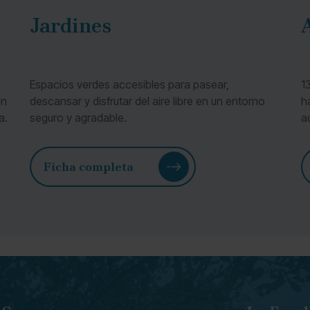
Jardines
Espacios verdes accesibles para pasear,
1
an
descansar y disfrutar del aire libre en un entorno
h
a.
seguro y agradable.
a
c
Ficha completa