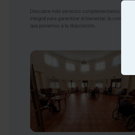
Descubre más servicios complementarios de Fun
integral para garantizar el bienestar, la comodida
que ponemos a tu disposición.