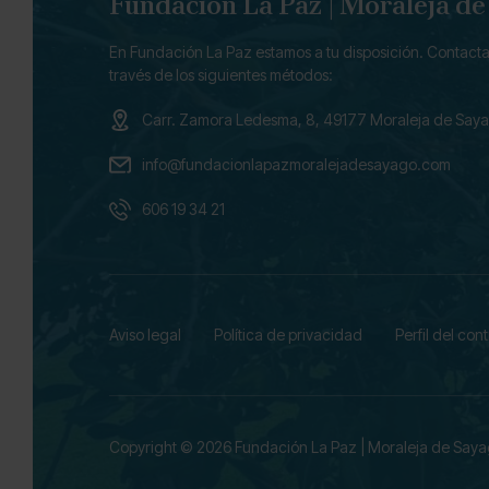
Fundación La Paz | Moraleja d
En Fundación La Paz estamos a tu disposición. Contacta
través de los siguientes métodos:
Carr. Zamora Ledesma, 8, 49177 Moraleja de Say
info@fundacionlapazmoralejadesayago.com
606 19 34 21
Aviso legal
Política de privacidad
Perfil del con
Copyright © 2026 Fundación La Paz
|
Moraleja de Say