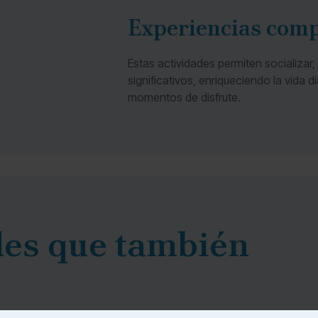
Experiencias com
Estas actividades permiten socializar,
significativos, enriqueciendo la vida 
momentos de disfrute.
des que también